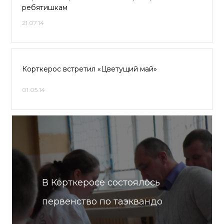
ребятишкам
21.07.14
Корткерос встретил «Цветущий май»
01.05.14
В Корткеросе состоялось
первенство по таэквандо