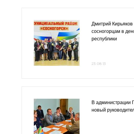
Дмитрий Кирьяков
сосногорцам в де
республики
23.08.13
В администрации 
новый руководите