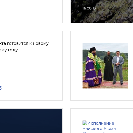
16.08.13
хта готовится к новому
ому году
3