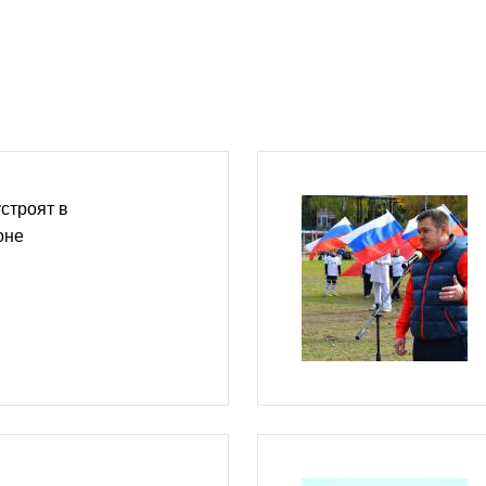
строят в
оне