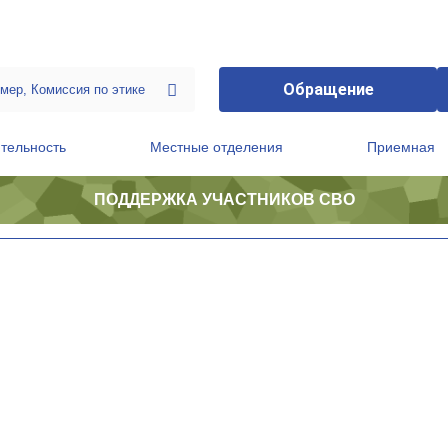
Обращение
тельность
Местные отделения
Приемная
ПОДДЕРЖКА УЧАСТНИКОВ СВО
ственной приемной Председателя Партии
Президиум регионального политического совета