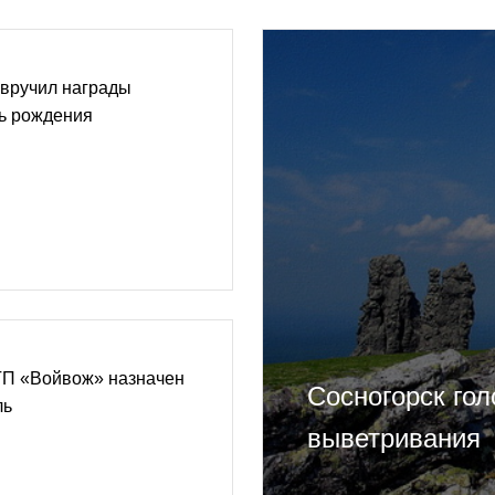
 вручил награды
нь рождения
ГП «Войвож» назначен
Сосногорск гол
ль
выветривания