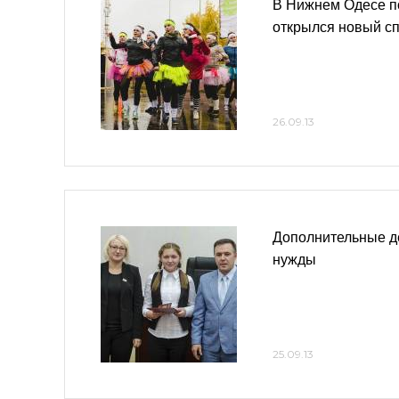
В Нижнем Одесе п
открылся новый с
26.09.13
Дополнительные д
нужды
25.09.13