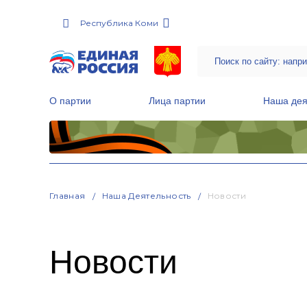
Республика Коми
О партии
Лица партии
Наша дея
Местные общественные приемные Партии
Руководитель Региональной обще
Народная программа «Единой России»
Главная
Наша Деятельность
Новости
Новости