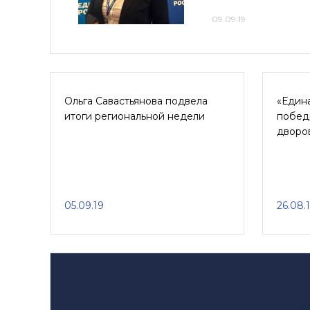
09.09.19
Ольга Савастьянова подвела
«Един
итоги региональной недели
победи
дворо
05.09.19
26.08.