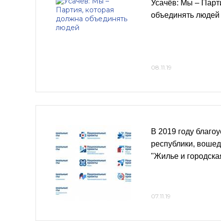
Усачёв: Мы – Парт
объединять людей
08.11.19
В 2019 году благо
республики, вошед
"Жилье и городска
07.11.19