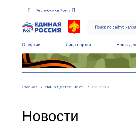
Республика Коми
О партии
Лица партии
Наша дея
Местные общественные приемные Партии
Руководитель Региональной обще
Народная программа «Единой России»
Главная
Наша Деятельность
Новости
Новости