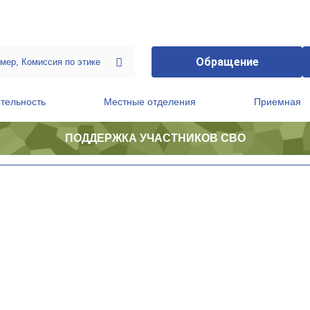
Обращение
тельность
Местные отделения
Приемная
ПОДДЕРЖКА УЧАСТНИКОВ СВО
ственной приемной Председателя Партии
Президиум регионального политического совета