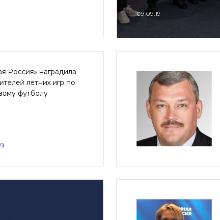
09.09.19
ая Россия» наградила
телей летних игр по
вому футболу
19