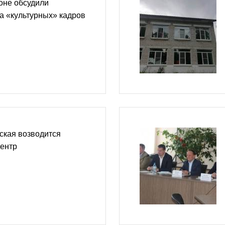
оне обсудили
а «культурных» кадров
ская возводится
центр