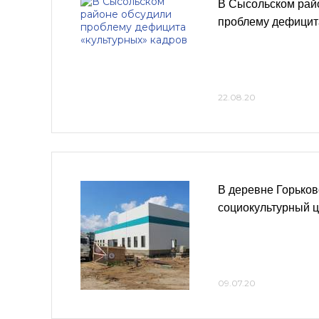
В Сысольском рай
проблему дефицит
22.08.20
В деревне Горьков
социокультурный 
09.07.20