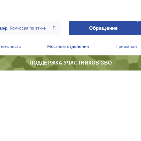
Обращение
тельность
Местные отделения
Приемная
ПОДДЕРЖКА УЧАСТНИКОВ СВО
ственной приемной Председателя Партии
Президиум регионального политического совета