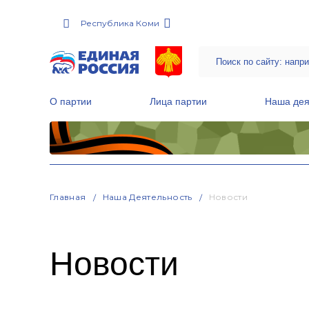
Республика Коми
О партии
Лица партии
Наша дея
Местные общественные приемные Партии
Руководитель Региональной обще
Народная программа «Единой России»
Главная
Наша Деятельность
Новости
Новости