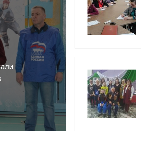
жали
к