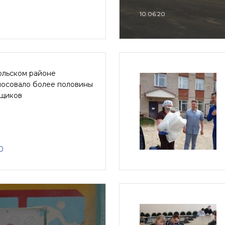
10.06.20
ольском районе
лосовало более половины
щиков
0