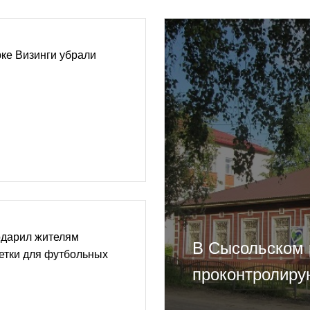
ке Визинги убрали
одарил жителям
В Сысольском 
етки для футбольных
проконтролиру