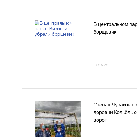
В центральном пар
борщевик
19.06.20
Степан Чураков п
деревни Кольёль с
ворот