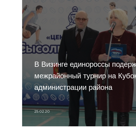
В Визинге единороссы подер
межрайонный турнир на Кубо
администрации района
25.02.20