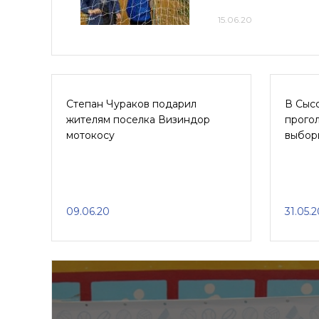
15.06.20
Степан Чураков подарил
В Сыс
жителям поселка Визиндор
прого
мотокосу
выбор
09.06.20
31.05.2