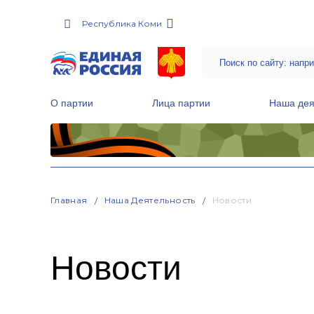
Республика Коми
О партии
Лица партии
Наша дея
Местные общественные приемные Партии
Руководитель Региональной обще
Народная программа «Единой России»
Главная
Наша Деятельность
Новости
Новости