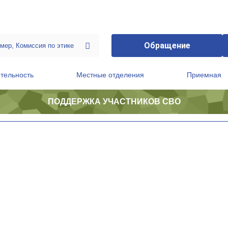
Обращение
тельность
Местные отделения
Приемная
ПОДДЕРЖКА УЧАСТНИКОВ СВО
ственной приемной Председателя Партии
Президиум регионального политического совета