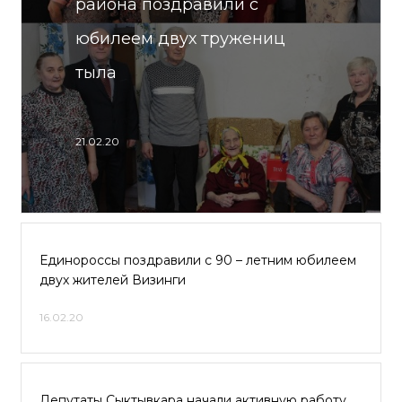
района поздравили с
юбилеем двух тружениц
тыла
21.02.20
Единороссы поздравили с 90 – летним юбилеем
двух жителей Визинги
16.02.20
Депутаты Сыктывкара начали активную работу