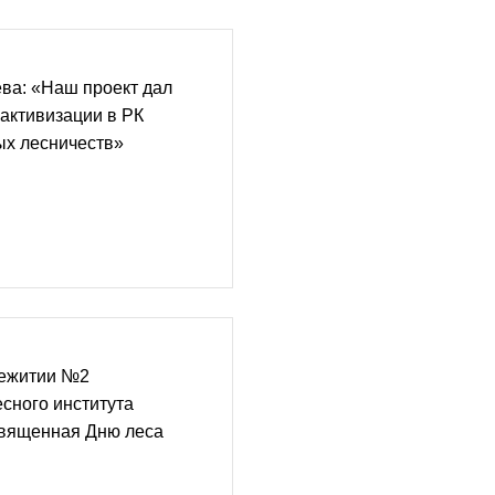
ва: «Наш проект дал
 активизации в РК
х лесничеств»
щежитии №2
сного института
священная Дню леса