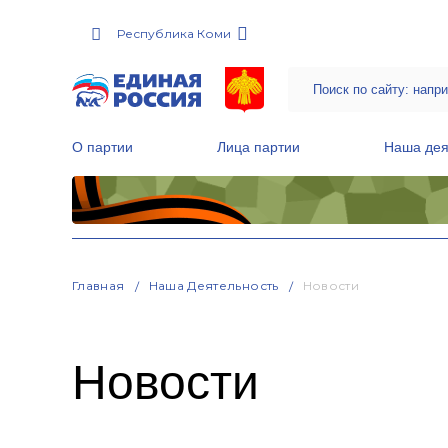
Республика Коми
О партии
Лица партии
Наша дея
Местные общественные приемные Партии
Руководитель Региональной обще
Народная программа «Единой России»
Главная
Наша Деятельность
Новости
Новости