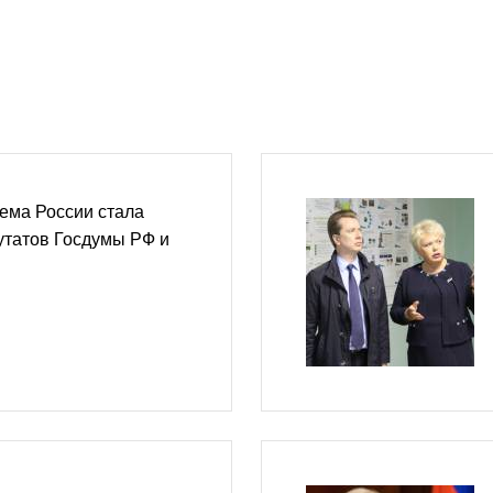
ема России стала
утатов Госдумы РФ и