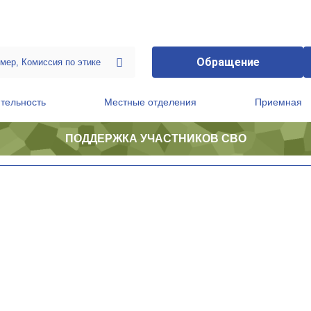
Обращение
тельность
Местные отделения
Приемная
ПОДДЕРЖКА УЧАСТНИКОВ СВО
ственной приемной Председателя Партии
Президиум регионального политического совета