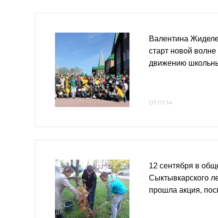
Валентина Жиделе
старт новой волне
движению школьны
07.07.14
12 сентября в об
Сыктывкарского ле
прошла акция, по