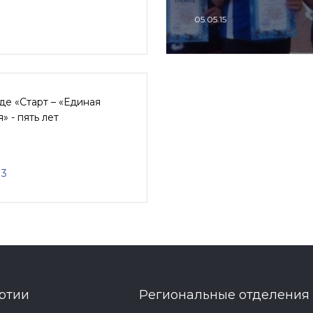
05.05.15
е «Старт – «Единая
» - пять лет
13
ртии
Региональные отделения