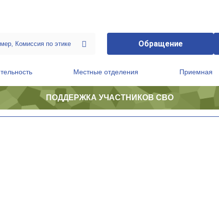
Обращение
тельность
Местные отделения
Приемная
ПОДДЕРЖКА УЧАСТНИКОВ СВО
ственной приемной Председателя Партии
Президиум регионального политического совета