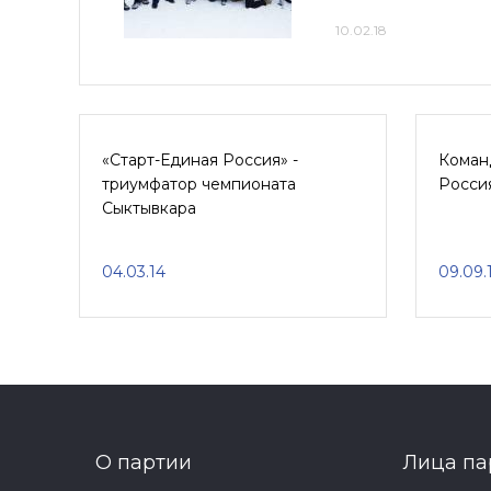
10.02.18
«Старт-Единая Россия» -
Команд
триумфатор чемпионата
Россия
Сыктывкара
04.03.14
09.09.
О партии
Лица па