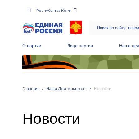
Республика Коми
О партии
Лица партии
Наша дея
Местные общественные приемные Партии
Руководитель Региональной обще
Народная программа «Единой России»
Главная
Наша Деятельность
Новости
Новости