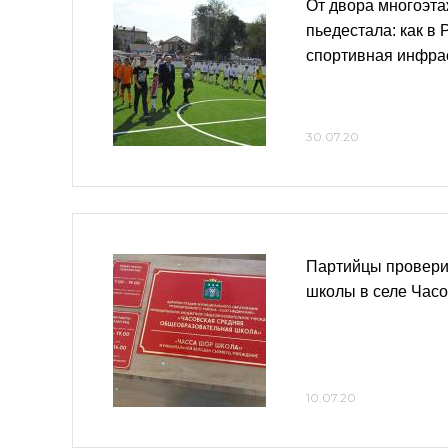
От двора многоэта
пьедестала: как в 
спортивная инфра
30.07.20
Партийцы провери
школы в селе Час
10.07.20