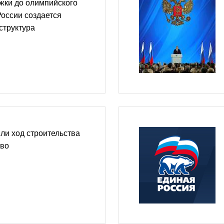
жки до олимпийского
России создается
структура
ли ход строительства
ово