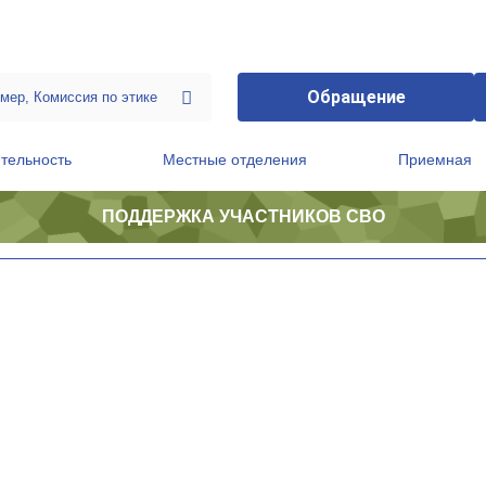
Обращение
тельность
Местные отделения
Приемная
ПОДДЕРЖКА УЧАСТНИКОВ СВО
ственной приемной Председателя Партии
Президиум регионального политического совета