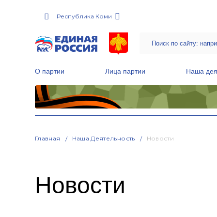
Республика Коми
О партии
Лица партии
Наша дея
Местные общественные приемные Партии
Руководитель Региональной обще
Народная программа «Единой России»
Главная
Наша Деятельность
Новости
Новости