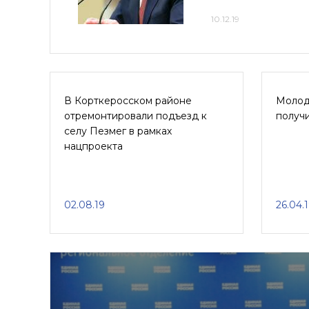
10.12.19
В Корткеросском районе
Молод
отремонтировали подъезд к
получи
селу Пезмег в рамках
нацпроекта
02.08.19
26.04.