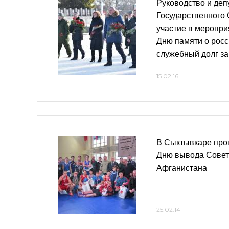
Руководство и деп
Государственного
участие в меропр
Дню памяти о рос
служебный долг за
15.02.16
В Сыктывкаре прош
Дню вывода Советс
Афганистана
25.02.14