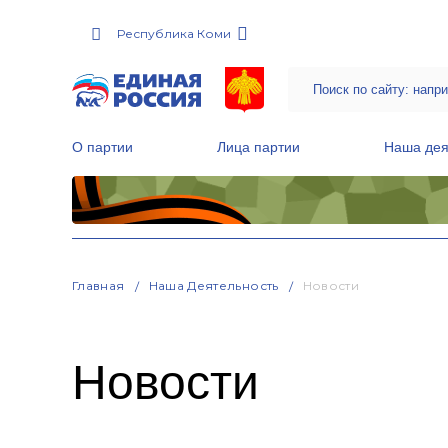
Республика Коми
О партии
Лица партии
Наша дея
Местные общественные приемные Партии
Руководитель Региональной обще
Народная программа «Единой России»
Главная
Наша Деятельность
Новости
Новости