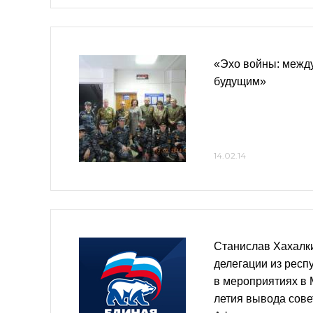
«Эхо войны: межд
будущим»
14.02.14
Станислав Хахалки
делегации из респ
в мероприятиях в 
летия вывода сове