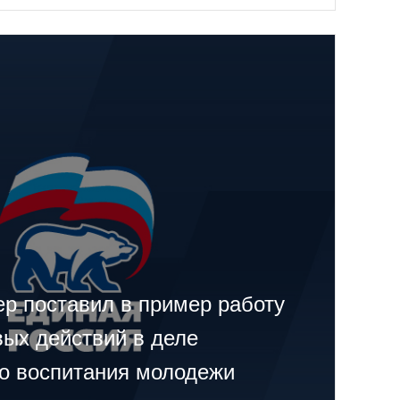
ер поставил в пример работу
вых действий в деле
го воспитания молодежи