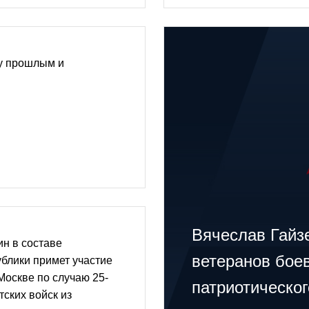
у прошлым и
Вячеслав Гайз
н в составе
ветеранов бое
ублики примет участие
Москве по случаю 25-
патриотическо
тских войск из