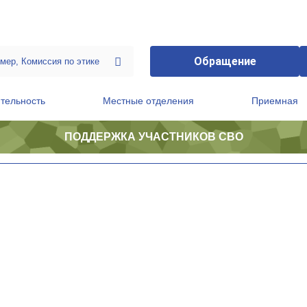
Обращение
тельность
Местные отделения
Приемная
ПОДДЕРЖКА УЧАСТНИКОВ СВО
ственной приемной Председателя Партии
Президиум регионального политического совета