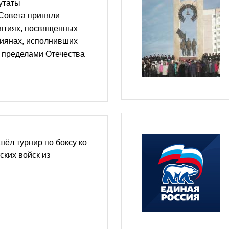
утаты
 Совета приняли
иятиях, посвященных
сиянах, исполнивших
 пределами Отечества
ёл турнир по боксу ко
ких войск из