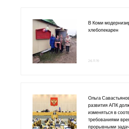
В Коми модернизир
хлебопекарен
26.11.19
Ольга Савастьяно
развития АПК долж
изменяться в соот
требованиями вре
прорывными зада