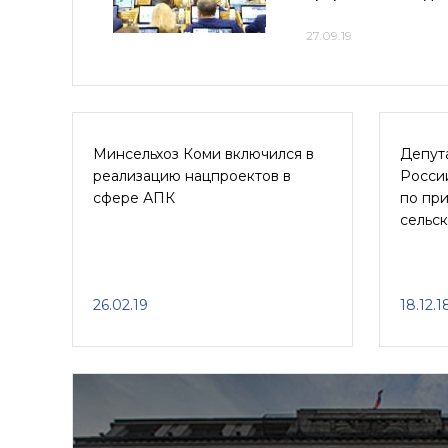
27.09.19
Минсельхоз Коми включился в
Депут
реализацию нацпроектов в
Росси
сфере АПК
по пр
сельс
26.02.19
18.12.1