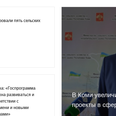
овали пять сельских
ва: «Госпрограмма
В Коми увелич
на развиваться и
ветствии с
проекты в сфе
мени и новыми
чами»