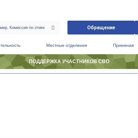
Обращение
тельность
Местные отделения
Приемная
ПОДДЕРЖКА УЧАСТНИКОВ СВО
ственной приемной Председателя Партии
Президиум регионального политического совета