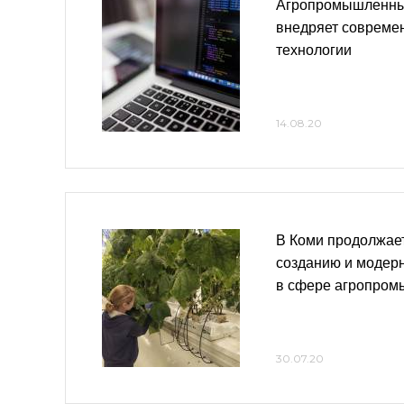
Агропромышленны
внедряет соврем
технологии
14.08.20
В Коми продолжает
созданию и модер
в сфере агропром
30.07.20