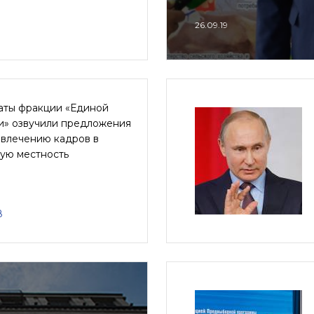
26.09.19
аты фракции «Единой
и» озвучили предложения
ивлечению кадров в
кую местность
8