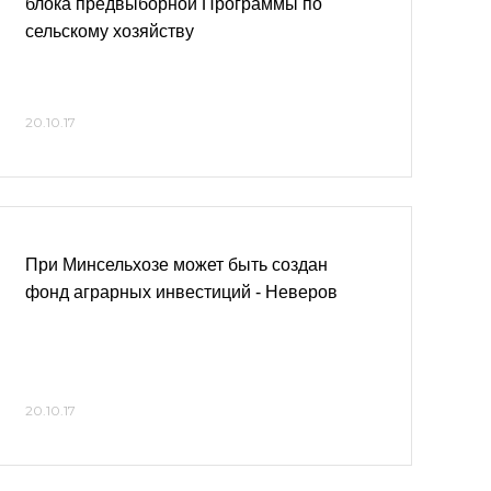
блока предвыборной Программы по
сельскому хозяйству
20.10.17
При Минсельхозе может быть создан
фонд аграрных инвестиций - Неверов
20.10.17