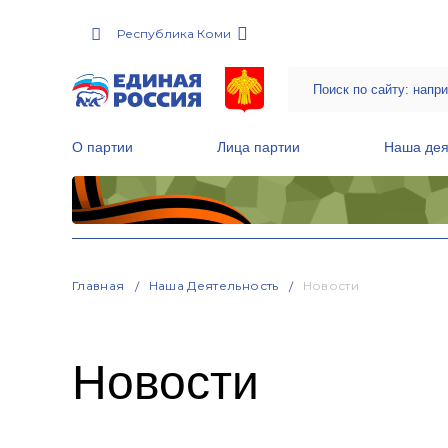
Республика Коми
О партии
Лица партии
Наша дея
Местные общественные приемные Партии
Руководитель Региональной обще
Народная программа «Единой России»
Главная
Наша Деятельность
Новости
Новости