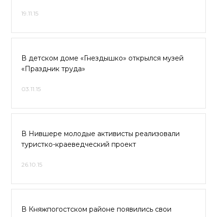
19.11.15
В детском доме «Гнездышко» открылся музей
«Праздник труда»
03.11.15
В Нившере молодые активисты реализовали
туристко-краеведческий проект
26.10.15
В Княжпогостском районе появились свои