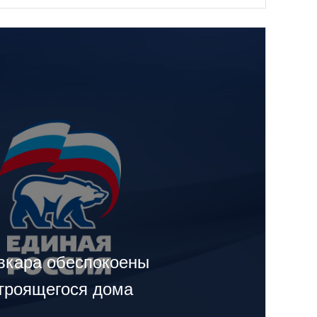
вкара обеспокоены
строящегося дома