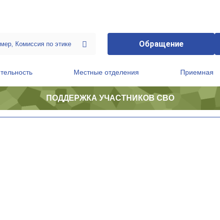
Обращение
тельность
Местные отделения
Приемная
ПОДДЕРЖКА УЧАСТНИКОВ СВО
ственной приемной Председателя Партии
Президиум регионального политического совета