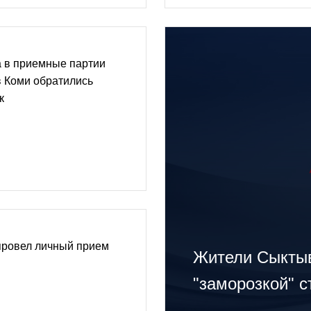
а в приемные партии
в Коми обратились
к
провел личный прием
Жители Сыкты
"заморозкой" 