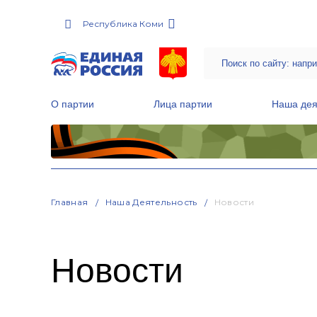
Республика Коми
О партии
Лица партии
Наша дея
Местные общественные приемные Партии
Руководитель Региональной обще
Народная программа «Единой России»
Главная
Наша Деятельность
Новости
Новости