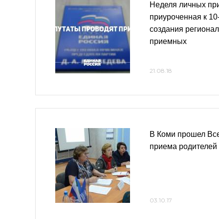
Неделя личных пр
приуроченная к 10
создания региона
приемных
21.08.18
В Коми прошел Вс
приема родителей
03.10.17