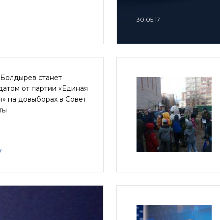
30.05.17
 Болдырев станет
датом от партии «Единая
» на довыборах в Совет
ты
7