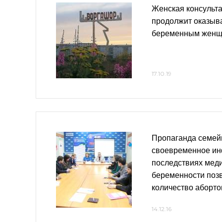
Женская консульт
продолжит оказыва
беременным жен
17.10.19
Пропаганда семей
своевременное и
последствиях мед
беременности позв
количество аборто
14.12.16