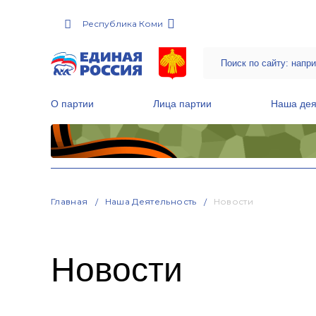
Республика Коми
О партии
Лица партии
Наша дея
Местные общественные приемные Партии
Руководитель Региональной обще
Народная программа «Единой России»
Главная
Наша Деятельность
Новости
Новости