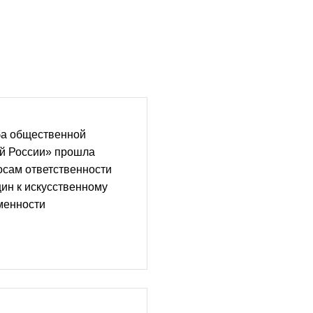
а общественной
й России» прошла
осам ответственности
ин к искусственному
менности