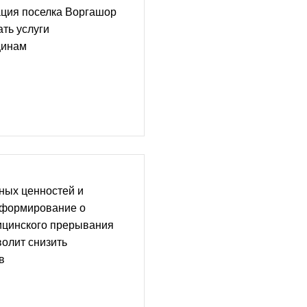
ация поселка Воргашор
ть услуги
щинам
ных ценностей и
нформирование о
ицинского прерывания
олит снизить
в