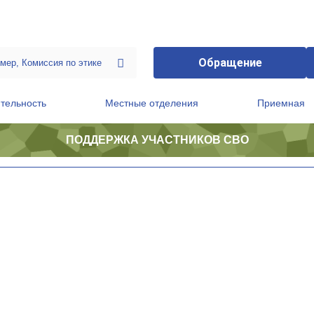
Обращение
тельность
Местные отделения
Приемная
ПОДДЕРЖКА УЧАСТНИКОВ СВО
ственной приемной Председателя Партии
Президиум регионального политического совета