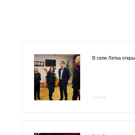
В селе Летка откр
30.12.19