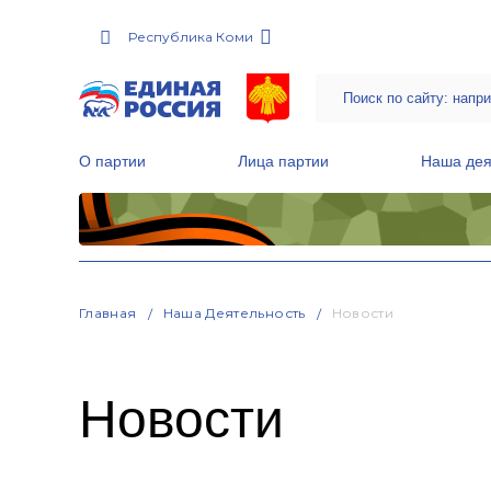
Республика Коми
О партии
Лица партии
Наша дея
Местные общественные приемные Партии
Руководитель Региональной обще
Народная программа «Единой России»
Главная
Наша Деятельность
Новости
Новости