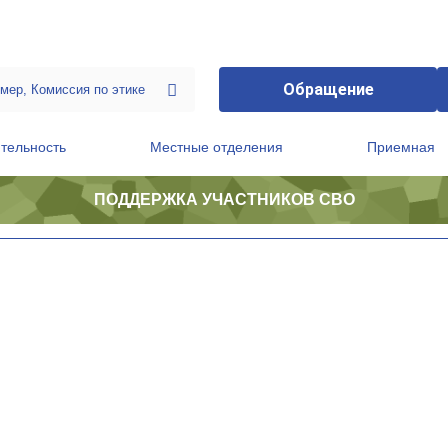
Обращение
тельность
Местные отделения
Приемная
ПОДДЕРЖКА УЧАСТНИКОВ СВО
ственной приемной Председателя Партии
Президиум регионального политического совета