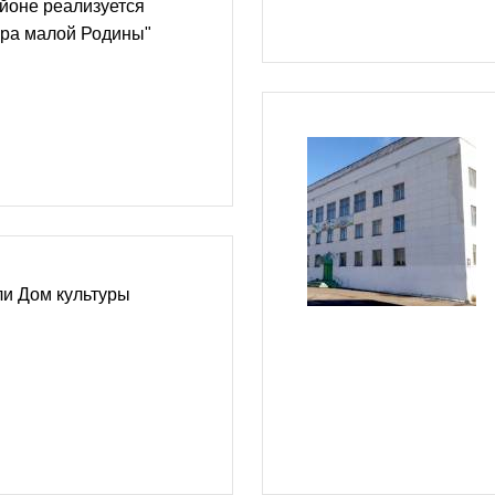
йоне реализуется
ура малой Родины"
ли Дом культуры