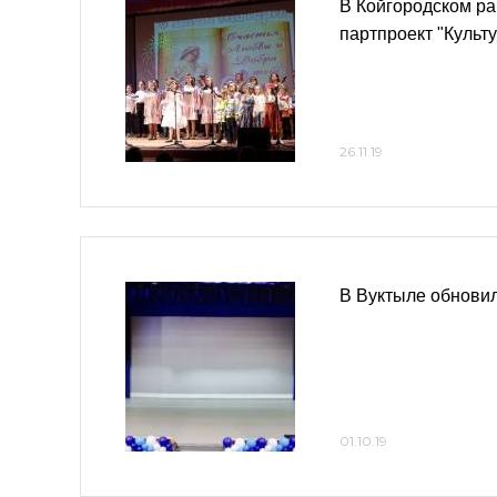
В Койгородском ра
партпроект "Культ
26.11.19
В Вуктыле обнови
01.10.19