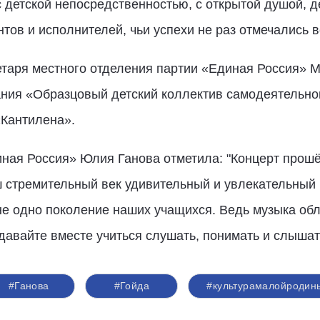
 детской непосредственностью, с открытой душой, 
нтов и исполнителей, чьи успехи не раз отмечались
аря местного отделения партии «Единая Россия» М
ания «Образцовый детский коллектив самодеятельно
«Кантилена».
иная Россия» Юлия Ганова отметила: "Концерт прош
аш стремительный век удивительный и увлекательный
не одно поколение наших учащихся. Ведь музыка обл
 давайте вместе учиться слушать, понимать и слышат
#Ганова
#Гойда
#культурамалойродин