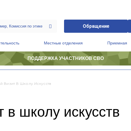
Обращение
тельность
Местные отделения
Приемная
ПОДДЕРЖКА УЧАСТНИКОВ СВО
ственной приемной Председателя Партии
Президиум регионального политического совета
й Визит В Школу Искусств
 в школу искусств