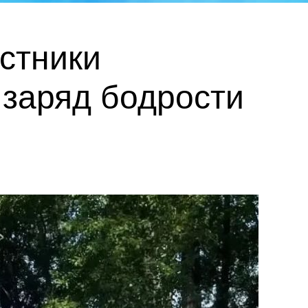
астники
заряд бодрости