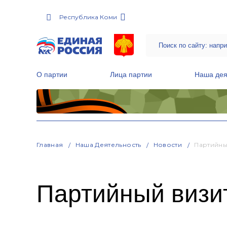
Республика Коми
О партии
Лица партии
Наша дея
Местные общественные приемные Партии
Руководитель Региональной обще
Народная программа «Единой России»
Главная
Наша Деятельность
Новости
Партийны
Партийный визит