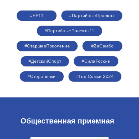
#ЕР11
#ПартийныеПроекты
#ПартийныеПроекты11
#СтаршееПоколение
#ZаСамбо
#ДетскийСпорт
#СилаРоссии
#Сторонники
#Год Семьи 2024
Общественная приемная