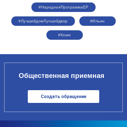
#НароднаяПрограммаЕР
#ЛучшийдомЛучшийдвор
#Ильин
#Коми
Общественная приемная
Создать обращение