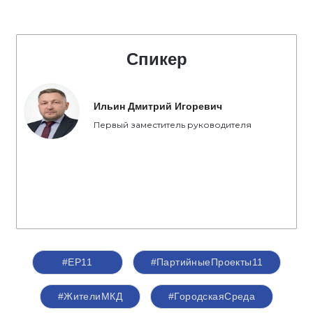
Спикер
Ильин Дмитрий Игоревич
Первый заместитель руководителя
#ЕР11
#ПартийныеПроекты11
#ЖителиМКД
#ГородскаяСреда